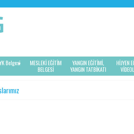
YK Belgesi
MESLEKİ EĞİTİM
YANGIN EĞİTİMİ,
HİJYEN E
BELGESİ
YANGIN TATBİKATI
VİDEO
slarımız