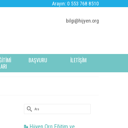
Arayın: 0 553 768 8510
bilgi@hijyen.org
ĞİTİMİ
BAŞVURU
İLETİŞİM
LARI
Şunu
ara:
Hijyen Org Eğitim ve