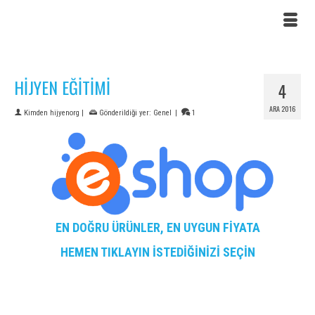
HİJYEN EĞİTİMİ
4
ARA 2016
Kimden
hijyenorg
|
Gönderildiği yer:
Genel
|
1
EN DOĞRU ÜRÜNLER, EN UYGUN FİYATA
HEMEN TIKLAYIN İSTEDİĞİNİZİ SEÇİN