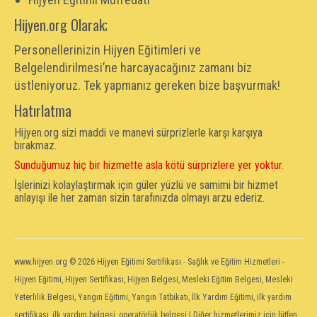
Hijyen.org Olarak;
Personellerinizin Hijyen Eğitimleri ve
Belgelendirilmesi’ne harcayacağınız zamanı biz
üstleniyoruz. Tek yapmanız gereken bize başvurmak!
Hatırlatma
Hijyen.org sizi maddi ve manevi sürprizlerle karşı karşıya
bırakmaz.
Sunduğumuz hiç bir hizmette asla kötü sürprizlere yer yoktur.
İşlerinizi kolaylaştırmak için güler yüzlü ve samimi bir hizmet
anlayışı ile her zaman sizin tarafınızda olmayı arzu ederiz.
www.hijyen.org
© 2026 Hijyen Eğitimi Sertifikası - Sağlık ve Eğitim Hizmetleri -
Hijyen Eğitimi, Hijyen Sertifikası, Hijyen Belgesi, Mesleki Eğitim Belgesi, Mesleki
Yeterlilik Belgesi, Yangın Eğitimi, Yangın Tatbikatı, İlk Yardım Eğitimi, ilk yardım
sertifikası, ilk yardım belgesi, operatörlük belgesi | Diğer hizmetlerimiz için lütfen