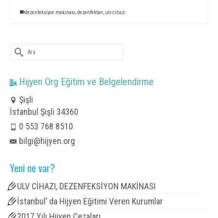
dezenfeksiyon makinası
,
dezenfektan
,
ulv cihazı
Şunu
ara:
Hijyen Org Eğitim ve Belgelendirme
Şişli
İstanbul Şişli 34360
0 553 768 8510
bilgi@hijyen.org
Yeni ne var?
ULV CİHAZI, DEZENFEKSİYON MAKİNASI
İstanbul’ da Hijyen Eğitimi Veren Kurumlar
2017 Yılı Hijyen Cezaları