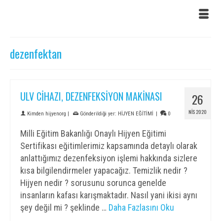
dezenfektan
ULV CİHAZI, DEZENFEKSİYON MAKİNASI
26
NIS 2020
Kimden
hijyenorg
|
Gönderildiği yer:
HİJYEN EĞİTİMİ
|
0
Milli Eğitim Bakanlığı Onaylı Hijyen Eğitimi
Sertifikası eğitimlerimiz kapsamında detaylı olarak
anlattığımız dezenfeksiyon işlemi hakkında sizlere
kısa bilgilendirmeler yapacağız. Temizlik nedir ?
Hijyen nedir ? sorusunu sorunca genelde
insanların kafası karışmaktadır. Nasıl yani ikisi aynı
şey değil mi ? şeklinde …
Daha Fazlasını Oku